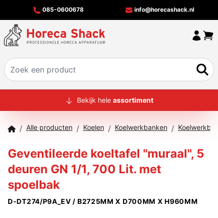
085-0600678
info@horecashack.nl
HOME
Bekijk hele
assortiment
ALLE PRODUCTEN
Alle producten
Koelen
Koelwerkbanken
/
/
/
/
OVER ONS
Geventileerde koeltafel "muraal", 5
MERKEN
deuren GN 1/1, 700 Lit. met
OFFERTECHECKER
spoelbak
CONTACT
D-DT274/P9A_EV / B2725MM X D700MM X H960MM