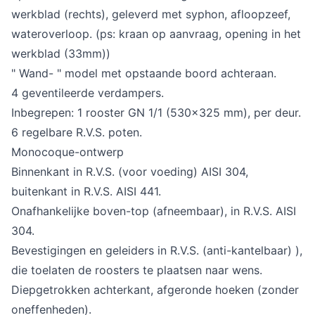
werkblad (rechts), geleverd met syphon, afloopzeef,
wateroverloop. (ps: kraan op aanvraag, opening in het
werkblad (33mm))
" Wand- " model met opstaande boord achteraan.
4 geventileerde verdampers.
Inbegrepen: 1 rooster GN 1/1 (530x325 mm), per deur.
6 regelbare R.V.S. poten.
Monocoque-ontwerp
Binnenkant in R.V.S. (voor voeding) AISI 304,
buitenkant in R.V.S. AISI 441.
Onafhankelijke boven-top (afneembaar), in R.V.S. AISI
304.
Bevestigingen en geleiders in R.V.S. (anti-kantelbaar) ),
die toelaten de roosters te plaatsen naar wens.
Diepgetrokken achterkant, afgeronde hoeken (zonder
oneffenheden).