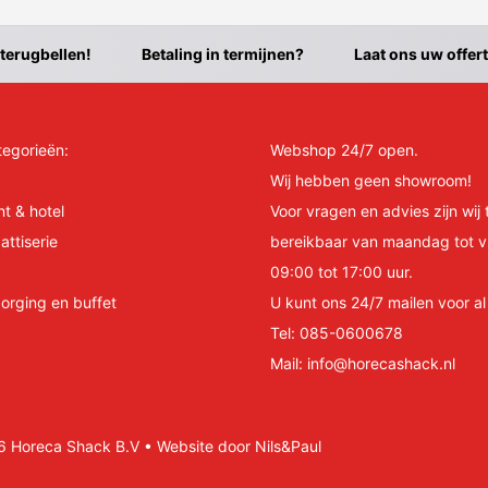
 terugbellen!
Betaling in termijnen?
Laat ons uw offer
tegorieën:
Webshop 24/7 open.
Wij hebben geen showroom!
nt & hotel
Voor vragen en advies zijn wij 
attiserie
bereikbaar van maandag tot v
09:00 tot 17:00 uur.
orging en buffet
U kunt ons 24/7 mailen voor a
Tel:
085-0600678
Mail:
info@horecashack.nl
Horeca Shack B.V • Website door Nils&Paul