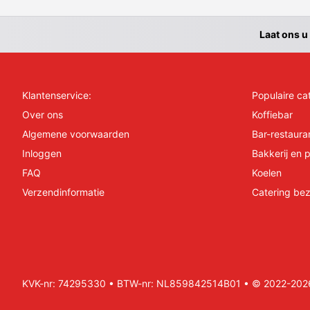
Laat ons u
Klantenservice:
Populaire ca
Over ons
Koffiebar
Algemene voorwaarden
Bar-restaura
Inloggen
Bakkerij en p
FAQ
Koelen
Verzendinformatie
Catering bez
KVK-nr: 74295330 • BTW-nr: NL859842514B01 • © 2022-2026 