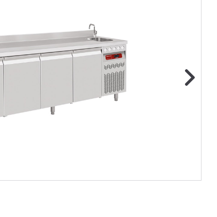
ge foto
N