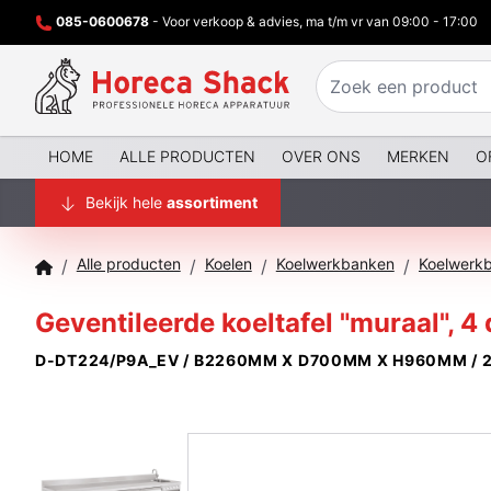
085-0600678
- Voor verkoop & advies, ma t/m vr van 09:00 - 17:00
HOME
ALLE PRODUCTEN
OVER ONS
MERKEN
O
Bekijk hele
assortiment
Alle producten
Koelen
Koelwerkbanken
/
/
/
/
Geventileerde koeltafel "muraal", 4
D-DT224/P9A_EV / B2260MM X D700MM X H960MM / 