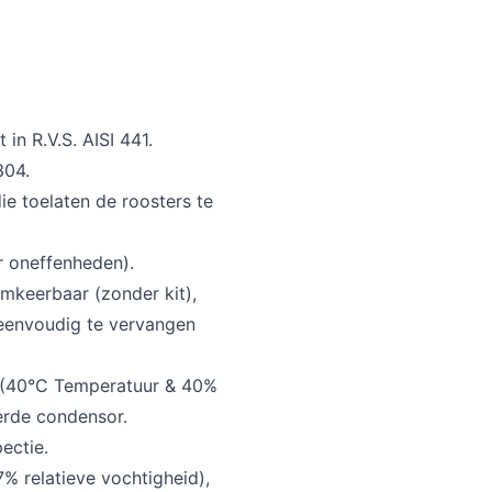
 in R.V.S. AISI 441.
304.
die toelaten de roosters te
 oneffenheden).
mkeerbaar (zonder kit),
(eenvoudig te vervangen
5 (40°C Temperatuur & 40%
eerde condensor.
ectie.
7% relatieve vochtigheid),