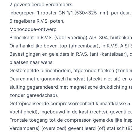
2 geventileerde verdampers.
Inbegrepen: 1 rooster GN 1/1 (530x325 mm), per deur.
6 regelbare R.V.S. poten.
Monocoque-ontwerp
Binnenkant in R.V.S. (voor voeding) AISI 304, buitenkant
Onafhankelijke boven-top (afneembaar), in R.V.S. AISI 
Bevestigingen en geleiders in R.V.S. (anti-kantelbaar), 
plaatsen naar wens.
Gestempelde binnenbodem, afgeronde hoeken (zonder
Deuren met ergonomisch handvat (steekt niet uit) en o
sluiting gegarandeerd met magnetische drukdichting 
zonder gereedschap).
Getropicaliseerde compressoreenheid klimaatklasse 
Vochtigheid), ingebouwd in de kast (rechts), geventil
Frontale toegang tot de compressor, gemakkelijke insp
Verdamper(s) (oversized) geventileerd (of) statisch (8