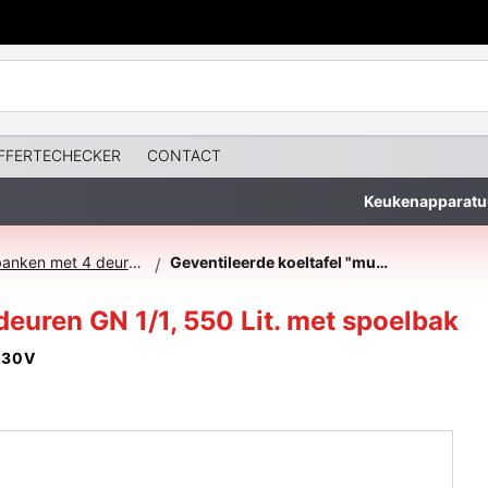
FFERTECHECKER
CONTACT
Keukenapparatu
Koelwerkbanken met 4 deuren/laden
Geventileerde koeltafel "muraal", 4 deuren GN 1/1, 550 Lit. met spoelbak
/
 deuren GN 1/1, 550 Lit. met spoelbak
230V