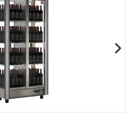
ge foto
N