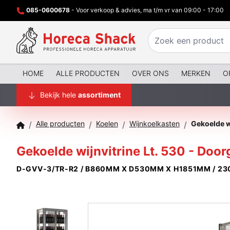
085-0600678
- Voor verkoop & advies, ma t/m vr van 09:00 - 17:00
HOME
ALLE PRODUCTEN
OVER ONS
MERKEN
O
Bekijk hele
assortiment
Alle producten
Koelen
Wijnkoelkasten
/
/
/
/
Gekoelde wijnvitrine Lt. 530 - Doo
D-GVV-3/TR-R2 / B860MM X D530MM X H1851MM / 23