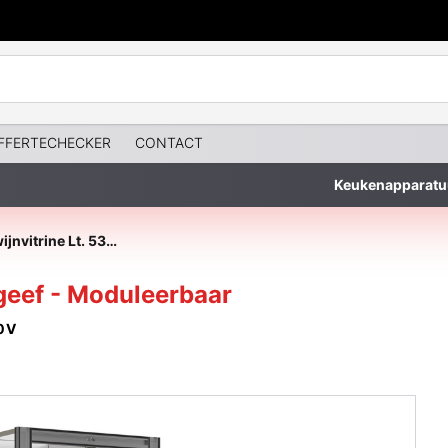
FFERTECHECKER
CONTACT
Keukenapparatu
Gekoelde wijnvitrine Lt. 530 - Doorgeef - Moduleerbaar
rgeef - Moduleerbaar
0V