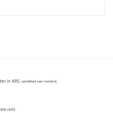
den in ABS,
werkblad van roestvrij
te ruit).