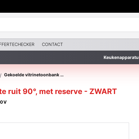
FFERTECHECKER
CONTACT
Keukenapparatu
Gekoelde vitrinetoonbank met rechte ruit 90°, met reserve - ZWART
/
e ruit 90°, met reserve - ZWART
30V