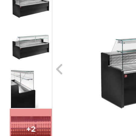
Naar vori
+2