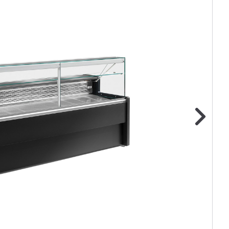
ge foto
N