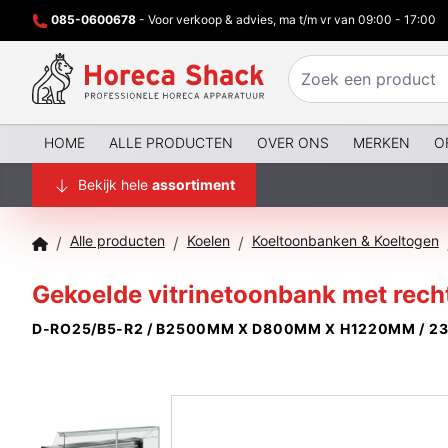
085-0600678
- Voor verkoop & advies, ma t/m vr van 09:00 - 17:00
HOME
ALLE PRODUCTEN
OVER ONS
MERKEN
O
Bekijk hele
assortiment
Alle producten
Koelen
Koeltoonbanken & Koeltogen
/
/
/
Gekoelde vitrinetoonbank met recht
D-RO25/B5-R2 / B2500MM X D800MM X H1220MM / 2