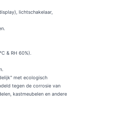
isplay), lichtschakelaar,
en.
°C & RH 60%).
n.
elijk" met ecologisch
deld tegen de corrosie van
delen, kastmeubelen en andere