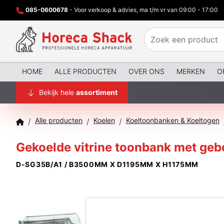
085-0600678
- Voor verkoop & advies, ma t/m vr van 09:00 - 17:00
HOME
ALLE PRODUCTEN
OVER ONS
MERKEN
O
Bekijk hele
assortiment
Alle producten
Koelen
Koeltoonbanken & Koeltogen
/
/
/
Gekoelde vitrine toonbank met gebo
D-SG35B/A1 / B3500MM X D1195MM X H1175MM