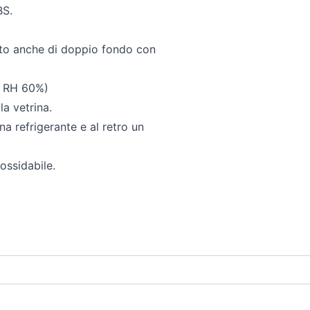
BS.
tato anche di doppio fondo con
& RH 60%)
a vetrina.
a refrigerante e al retro un
ossidabile.