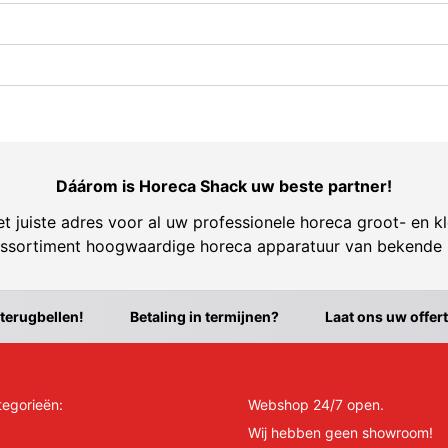
Dáárom is Horeca Shack uw beste partner!
t juiste adres voor al uw professionele horeca groot- en kl
ssortiment hoogwaardige horeca apparatuur van bekende
 terugbellen!
Betaling in termijnen?
Laat ons uw offer
tegorieën:
Webshop 24/7 open.
Wij hebben geen showroom!