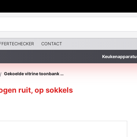
FFERTECHECKER
CONTACT
Keukenapparatu
Gekoelde vitrine toonbank met gebogen ruit, op sokkels
/
gen ruit, op sokkels