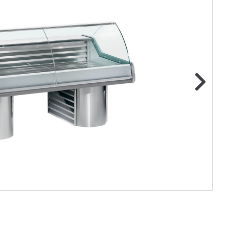
ge foto
N