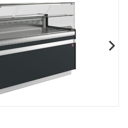
ge foto
N