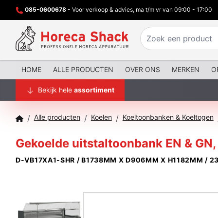
085-0600678
- Voor verkoop & advies, ma t/m vr van 09:00 - 17:00
HOME
ALLE PRODUCTEN
OVER ONS
MERKEN
O
Bekijk hele
assortiment
Alle producten
Koelen
Koeltoonbanken & Koeltogen
/
/
/
Gekoelde uitstaltoonbank EN & GN, l
D-VB17XA1-SHR / B1738MM X D906MM X H1182MM / 2