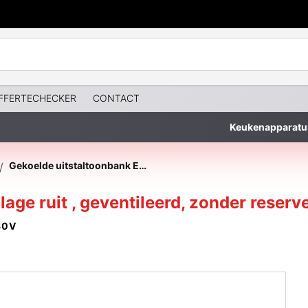
FFERTECHECKER
CONTACT
Keukenapparatu
Gekoelde uitstaltoonbank EN & GN, lage ruit , geventileerd, zonder reserve
/
age ruit , geventileerd, zonder reserv
30V