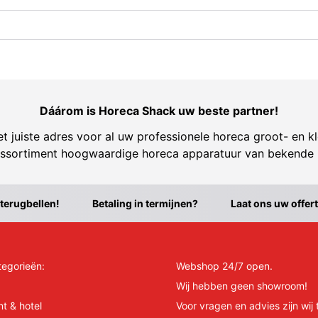
Dáárom is Horeca Shack uw beste partner!
t juiste adres voor al uw professionele horeca groot- en kl
ssortiment hoogwaardige horeca apparatuur van bekende
 terugbellen!
Betaling in termijnen?
Laat ons uw offer
tegorieën:
Webshop 24/7 open.
Wij hebben geen showroom!
nt & hotel
Voor vragen en advies zijn wij 