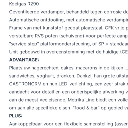
Koelgas R290
Geventileerde verdamper, behandeld tegen corrosie d
Automatische ontdooiing, met automatische verdampi
Frame van met kunststof gecoat plaatstaal, CFK-vrije p
verstelbare RVS poten (schuivend) voor perfecte aan
"service step" platformondersteuning, of SP = standaa
Unit gebouwd in overeenstemming met de huidige (CE
ADVANTAGE:
Plaats uw nagerechten, cakes, macarons in de kijken .
sandwiches, yoghurt, dranken. Dankzij hun grote uits
GASTRONORM en hun LED-verlichting, een zeer strak 
aandacht voor detail en een onberispelijke afwerking v
aan de meest veeleisende. Metrika Line biedt een vo
om aan alle specifieke eisen "food & bar" op gebied va
PLUS:
Aankoppelbaar voor een flexibele samenstelling (asse