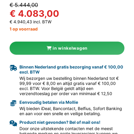
€ 5.444,00
€ 4.083,00
€ 4.940,43 incl. BTW
1 op voorraad
in winkelwagen
Binnen Nederland gratis bezorging vanaf € 100,00
aar volgende f
excl. BTW
Wij bezorgen uw bestelling binnen Nederland tot €
99,99 voor € 8,00 en altijd gratis vanaf € 100,00
excl. BTW. Voor België geldt altijd een
verzendtoeslag per order van minimaal € 12,50
Eenvoudig betalen via Mollie
Wij bieden iDeal, Bancontact, Belfius, Sofort Banking
en aan voor een snelle en veilige betaling.
Product niet gevonden? Bel of mail ons!
Door onze uitstekende contacten met de meest
bekende merken en grote leveranciers kunnen we