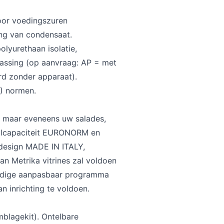
oor voedingszuren
ng van condensaat.
olyurethaan isolatie,
passing (op aanvraag: AP = met
rd zonder apparaat).
) normen.
.. maar eveneens uw salades,
talcapaciteit EURONORM en
design MADE IN ITALY,
an Metrika vitrines zal voldoen
lledige aanpasbaar programma
n inrichting te voldoen.
mblagekit). Ontelbare