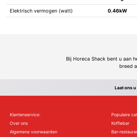
Elektrisch vermogen (watt)
0.46kW
Bij Horeca Shack bent u aan he
breed a
Laat ons u
Klantenservice:
Populaire ca
Over ons
Koffiebar
Algemene voorwaarden
Bar-restaura