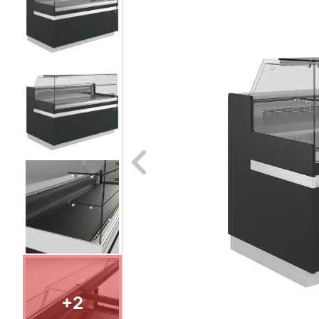
Naar vori
+2