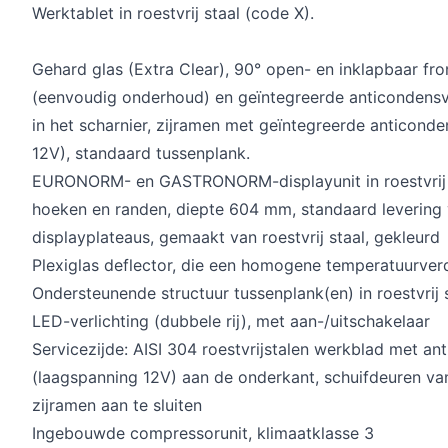
Werktablet in roestvrij staal (code X).
Gehard glas (Extra Clear), 90° open- en inklapbaar fr
(eenvoudig onderhoud) en geïntegreerde anticondensv
in het scharnier, zijramen met geïntegreerde anticond
12V), standaard tussenplank.
EURONORM- en GASTRONORM-displayunit in roestvrij s
hoeken en randen, diepte 604 mm, standaard levering
displayplateaus, gemaakt van roestvrij staal, gekleurd
Plexiglas deflector, die een homogene temperatuurver
Ondersteunende structuur tussenplank(en) in roestvrij 
LED-verlichting (dubbele rij), met aan-/uitschakelaar
Servicezijde: AISI 304 roestvrijstalen werkblad met an
(laagspanning 12V) aan de onderkant, schuifdeuren va
zijramen aan te sluiten
Ingebouwde compressorunit, klimaatklasse 3