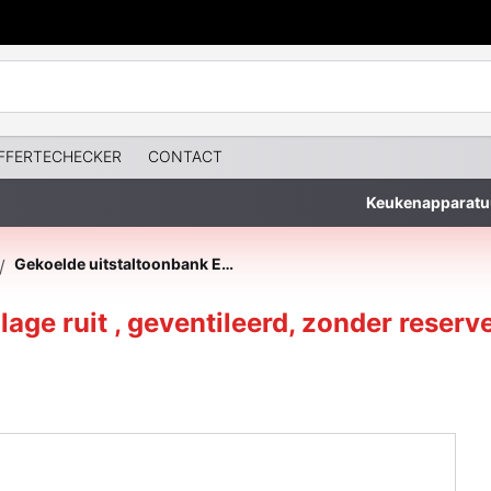
FFERTECHECKER
CONTACT
Keukenapparatu
Gekoelde uitstaltoonbank EN & GN, lage ruit , geventileerd, zonder reserve
/
age ruit , geventileerd, zonder reserv