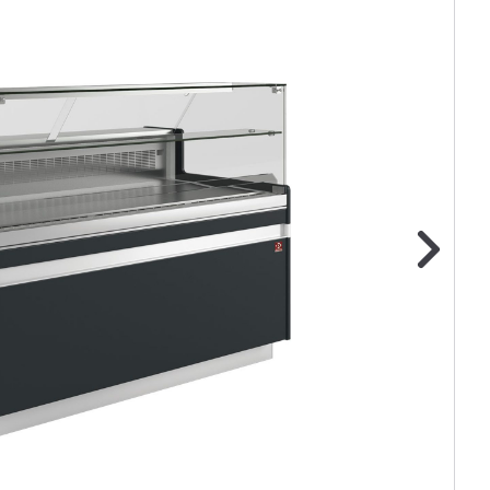
ge foto
N