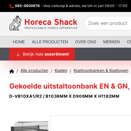
085-0600678
- Voor verkoop & advies, ma t/m vr van 09:00 - 17:00
HOME
ALLE PRODUCTEN
OVER ONS
MERKEN
O
Bekijk hele
assortiment
Alle producten
Koelen
Koeltoonbanken & Koeltogen
/
/
/
Gekoelde uitstaltoonbank EN & GN, l
D-VB10XA1/R2 / B1038MM X D906MM X H1182MM