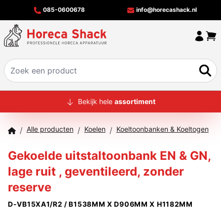
085-0600678
info@horecashack.nl
HOME
Bekijk hele
assortiment
ALLE PRODUCTEN
Alle producten
Koelen
Koeltoonbanken & Koeltogen
/
/
/
OVER ONS
Gekoelde uitstaltoonbank EN & GN,
MERKEN
lage ruit , geventileerd, zonder
OFFERTECHECKER
reserve
CONTACT
D-VB15XA1/R2 / B1538MM X D906MM X H1182MM