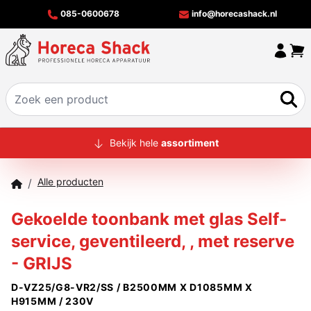
085-0600678
info@horecashack.nl
HOME
Bekijk hele
assortiment
ALLE PRODUCTEN
Alle producten
/
OVER ONS
Gekoelde toonbank met glas Self-
MERKEN
service, geventileerd, , met reserve
OFFERTECHECKER
- GRIJS
CONTACT
D-VZ25/G8-VR2/SS / B2500MM X D1085MM X
H915MM / 230V