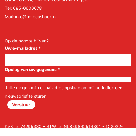
Tel:
085-0600678
Mail:
info@horecashack.nl
Op de hoogte blijven?
Uw e-mailadres
*
Opslag van uw gegevens
*
Jullie mogen mijn e-mailadres opslaan om mij periodiek een
nieuwsbrief te sturen
Verstuur
KVK-nr: 74295330 • BTW-nr: NL859842514B01 • © 2022-
2026 Horeca Shack B.V • Website door Nils&Paul