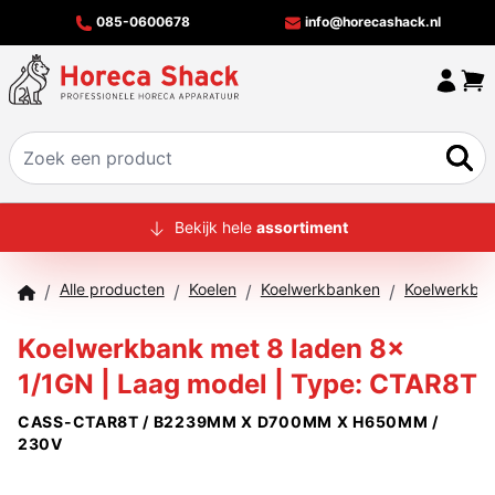
085-0600678
info@horecashack.nl
HOME
Bekijk hele
assortiment
ALLE PRODUCTEN
Alle producten
Koelen
Koelwerkbanken
/
/
/
/
OVER ONS
Koelwerkbank met 8 laden 8x
MERKEN
1/1GN | Laag model | Type: CTAR8T
OFFERTECHECKER
CASS-CTAR8T / B2239MM X D700MM X H650MM /
CONTACT
230V