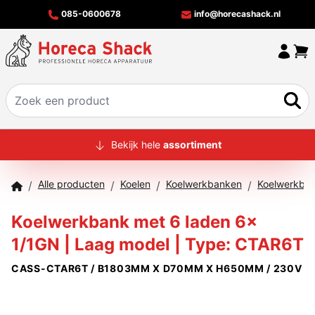
085-0600678
info@horecashack.nl
HOME
Bekijk hele
assortiment
ALLE PRODUCTEN
Alle producten
Koelen
Koelwerkbanken
/
/
/
/
OVER ONS
Koelwerkbank met 6 laden 6x
MERKEN
1/1GN | Laag model | Type: CTAR6T
OFFERTECHECKER
CASS-CTAR6T / B1803MM X D70MM X H650MM / 230V
CONTACT