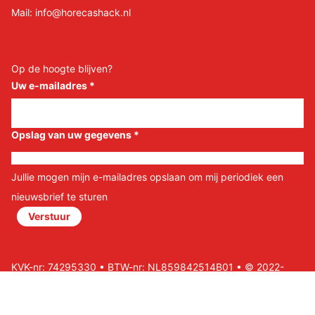
Mail:
info@horecashack.nl
Op de hoogte blijven?
Uw e-mailadres
*
Opslag van uw gegevens
*
Jullie mogen mijn e-mailadres opslaan om mij periodiek een
nieuwsbrief te sturen
Verstuur
KVK-nr: 74295330 • BTW-nr: NL859842514B01 • © 2022-
2026 Horeca Shack B.V • Website door Nils&Paul