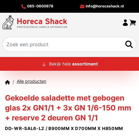
085-0600678
info@horecashack.nl
HOME
Bekijk hele
assortiment
ALLE PRODUCTEN
Alle producten
/
OVER ONS
Gekoelde saladette met gebogen
MERKEN
glas 2x GN1/1 + 3x GN 1/6-150 mm
OFFERTECHECKER
+ reserve 2 deuren GN 1/1
CONTACT
DD-WR-SAL6-L2 / B900MM X D700MM X H850MM