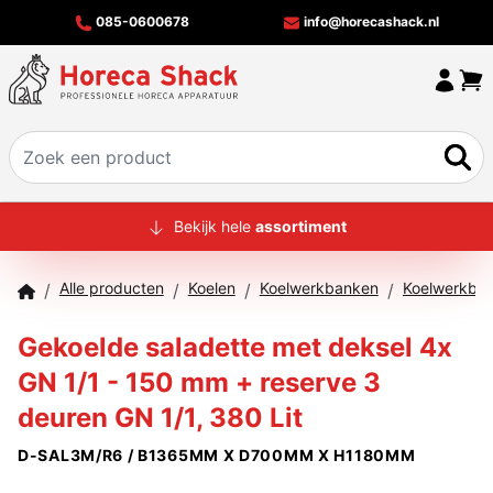
085-0600678
info@horecashack.nl
HOME
Bekijk hele
assortiment
ALLE PRODUCTEN
Alle producten
Koelen
Koelwerkbanken
/
/
/
/
OVER ONS
Gekoelde saladette met deksel 4x
MERKEN
GN 1/1 - 150 mm + reserve 3
OFFERTECHECKER
deuren GN 1/1, 380 Lit
CONTACT
D-SAL3M/R6 / B1365MM X D700MM X H1180MM