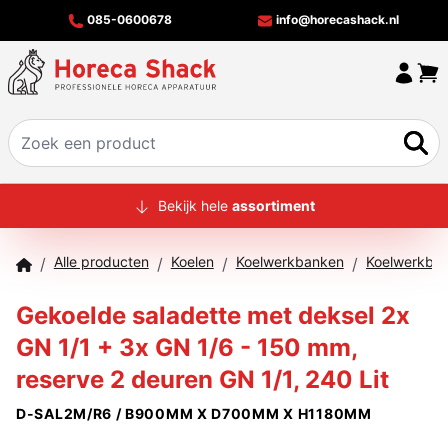
085-0600678
info@horecashack.nl
HOME
Bekijk hele
assortiment
ALLE PRODUCTEN
Alle producten
Koelen
Koelwerkbanken
/
/
/
/
OVER ONS
Gekoelde saladette met deksel 2x
MERKEN
GN 1/1 + 3x GN 1/6 - 150 mm,
OFFERTECHECKER
reserve 2 deuren GN 1/1, 240 Lit
CONTACT
D-SAL2M/R6 / B900MM X D700MM X H1180MM