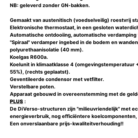
NB: geleverd zonder GN-bakken.
Gemaakt van austenitisch (voedselveilig) roestvrij sta
Elektronische thermostaat, in een gesloten waterdic
Automatische ontdooiing, automatische verdamping
"Spiraal" verdamper ingebed in de bodem en wanden
polyurethaanisolatie (40 mm).
Koelgas R600a.
Koelunit in klimaatklasse 4 (omgevingstemperatuur +
55%), (rechts geplaatst).
Geventileerde condensor met vetfilter.
Verstelbare poten.
Apparaat gebouwd in overeenstemming met de geld
PLUS
:
De DiVerso-structuren zijn "milieuvriendelijk" met 
energieverbruik, nog efficiëntere koelcomponenten, e
Een onverslaanbare prijs-kwaliteitverhouding!!