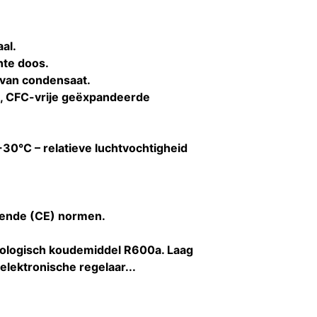
al.
hte doos.
 van condensaat.
, CFC-vrije geëxpandeerde
30°C – relatieve luchtvochtigheid
ende (CE) normen.
ecologisch koudemiddel R600a. Laag
lektronische regelaar...