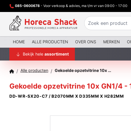
085-0600678
- Voor verkoop & advies, ma t/m vr van 09:00 - 17:00
HOME
ALLE PRODUCTEN
OVER ONS
MERKEN
O
Bekijk hele
assortiment
Alle producten
Gekoelde opzetvitrine 10x GN1/4 - 150 mm, met R.V.S. deksel
/
/
Gekoelde opzetvitrine 10x GN1/4 - 
DD-WR-SX20-C7 / B2070MM X D335MM X H282MM