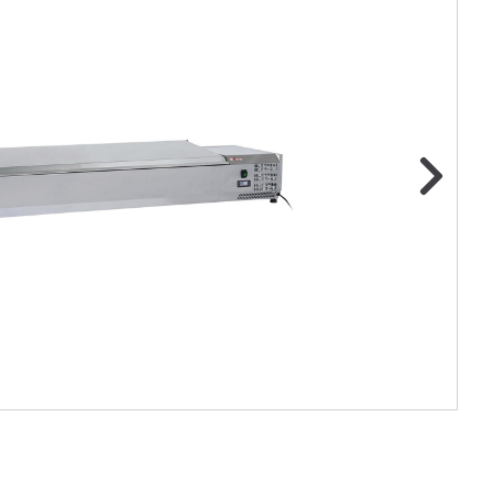
ge foto
N