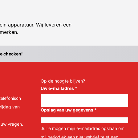
ein apparatuur. Wij leveren een
 merken.
te checken!
Op de hoogte blijven?
Uw e-mailadres
*
telefonisch
rijdag van
Opslag van uw gegevens
*
l uw vragen.
Jullie mogen mijn e-mailadres opslaan om
mij periodiek een nieuwsbrief te sturen