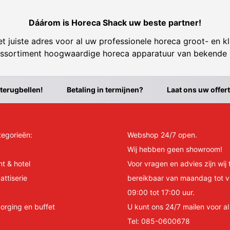
Dáárom is Horeca Shack uw beste partner!
t juiste adres voor al uw professionele horeca groot- en kl
ssortiment hoogwaardige horeca apparatuur van bekende
 terugbellen!
Betaling in termijnen?
Laat ons uw offer
tegorieën:
Webshop 24/7 open.
Wij hebben geen showroom!
nt & hotel
Voor vragen en advies zijn wij 
attiserie
bereikbaar van maandag tot v
09:00 tot 17:00 uur.
orging en buffet
U kunt ons 24/7 mailen voor a
Tel:
085-0600678