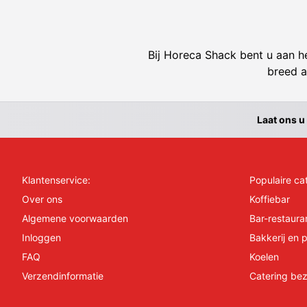
Bij Horeca Shack bent u aan he
breed a
Laat ons u
Klantenservice:
Populaire ca
Over ons
Koffiebar
Algemene voorwaarden
Bar-restaura
Inloggen
Bakkerij en p
FAQ
Koelen
Verzendinformatie
Catering bez