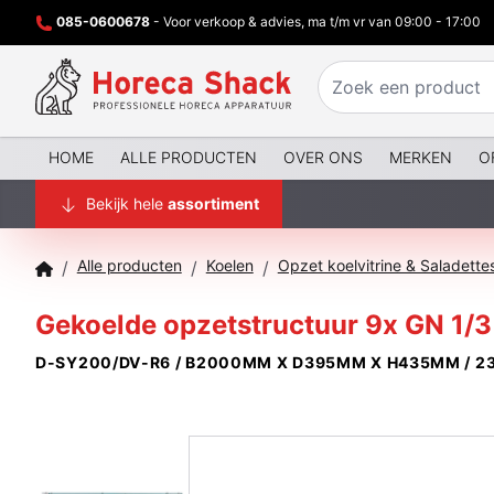
085-0600678
- Voor verkoop & advies, ma t/m vr van 09:00 - 17:00
HOME
ALLE PRODUCTEN
OVER ONS
MERKEN
O
Bekijk hele
assortiment
Alle producten
Koelen
Opzet koelvitrine & Saladette
/
/
/
Gekoelde opzetstructuur 9x GN 1/
D-SY200/DV-R6 / B2000MM X D395MM X H435MM / 2