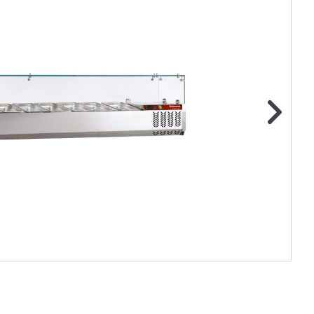
ge foto
N