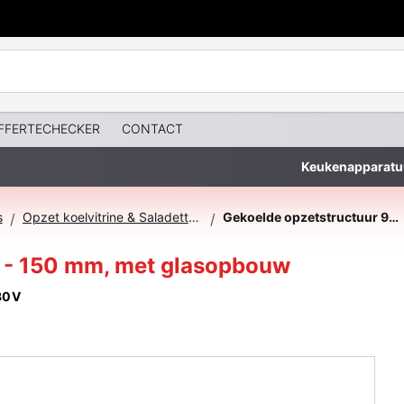
FFERTECHECKER
CONTACT
Keukenapparatu
s
Opzet koelvitrine & Saladettes met glazen top
Gekoelde opzetstructuur 9x GN 1/3 - 150 mm, met glasopbouw
/
/
3 - 150 mm, met glasopbouw
30V