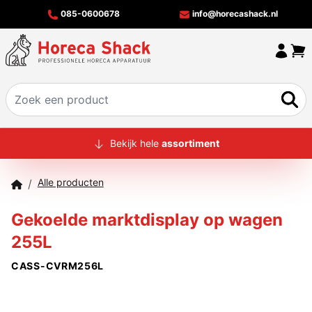
085-0600678
info@horecashack.nl
HOME
Bekijk hele
assortiment
ALLE PRODUCTEN
Alle producten
/
OVER ONS
Gekoelde marktdisplay op wagen
MERKEN
255L
OFFERTECHECKER
CASS-CVRM256L
CONTACT