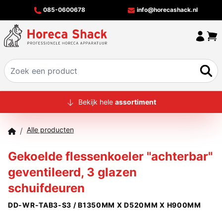
085-0600678
info@horecashack.nl
HOME
Bekijk hele
assortiment
ALLE PRODUCTEN
Alle producten
/
OVER ONS
Gekoelde flessenkoeler "achterbar"
MERKEN
geventileerd, 3 glazen
OFFERTECHECKER
schuifdeuren
CONTACT
DD-WR-TAB3-S3 / B1350MM X D520MM X H900MM