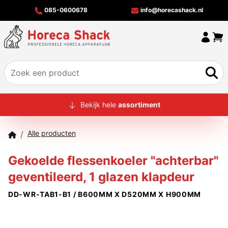
085-0600678
info@horecashack.nl
HOME
Bekijk hele
assortiment
ALLE PRODUCTEN
Alle producten
/
OVER ONS
Gekoelde flessenkoeler "achterbar"
MERKEN
geventileerd, 1 glazen klapdeur
OFFERTECHECKER
DD-WR-TAB1-B1 / B600MM X D520MM X H900MM
CONTACT