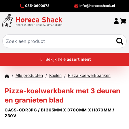
085-0600678
info@horecashack.nl
HOME
Bekijk hele
assortiment
ALLE PRODUCTEN
Alle producten
Koelen
Pizza koelwerkbanken
/
/
/
OVER ONS
Pizza-koelwerkbank met 3 deuren
MERKEN
en granieten blad
OFFERTECHECKER
CASS-CDR3PG / B1365MM X D700MM X H870MM /
CONTACT
230V