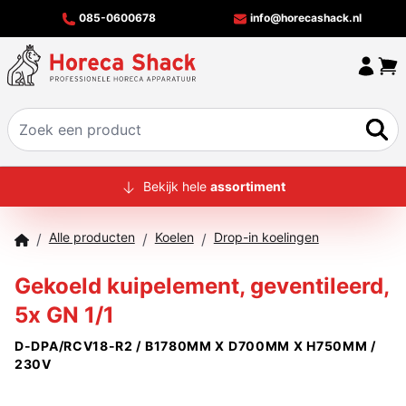
085-0600678
info@horecashack.nl
HOME
Bekijk hele
assortiment
ALLE PRODUCTEN
Alle producten
Koelen
Drop-in koelingen
/
/
/
OVER ONS
Gekoeld kuipelement, geventileerd,
MERKEN
5x GN 1/1
OFFERTECHECKER
D-DPA/RCV18-R2 / B1780MM X D700MM X H750MM /
CONTACT
230V