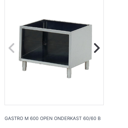
Naar vorige fot
Na
GASTRO M 600 OPEN ONDERKAST 60/60 B