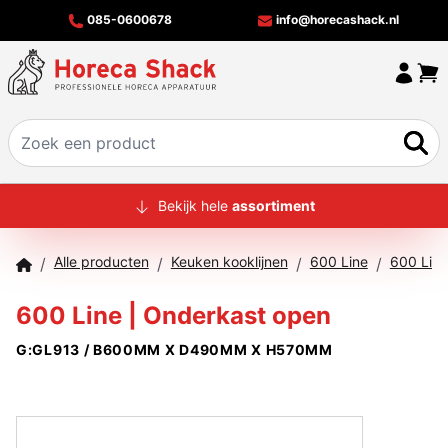
085-0600678
info@horecashack.nl
HOME
Bekijk hele
assortiment
ALLE PRODUCTEN
Alle producten
Keuken kooklijnen
600 Line
600 Line
/
/
/
/
OVER ONS
600 Line | Onderkast open
MERKEN
G:GL913 / B600MM X D490MM X H570MM
OFFERTECHECKER
CONTACT