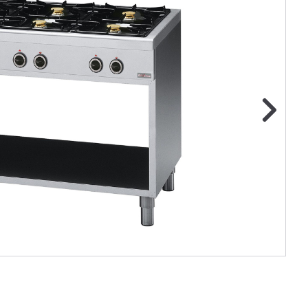
ge foto
N