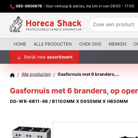
085-0600678
- Voor verkoop & advies, ma t/m vr van 09:00 - 17:00
HOME
ALLE PRODUCTEN
OVER ONS
MERKEN
O
Bekijk hele
assortiment
Alle producten
Gasfornuis met 6 branders, op open kast
/
/
Gasfornuis met 6 branders, op open
DD-WR-6B11-66 / B1100MM X D650MM X H850MM