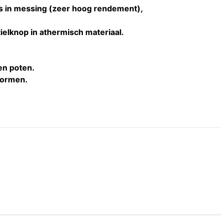
rs in messing (zeer hoog rendement),
ielknop in athermisch materiaal.
len poten.
normen.