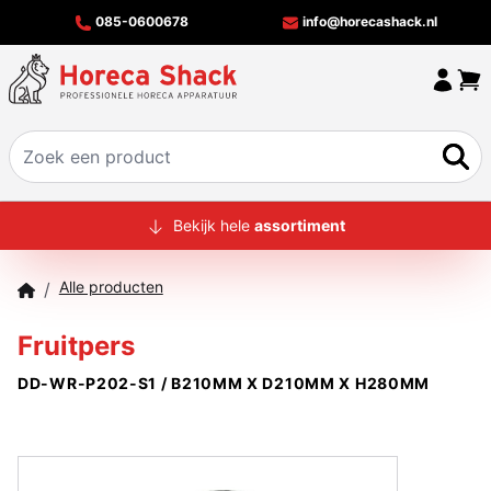
085-0600678
info@horecashack.nl
HOME
Bekijk hele
assortiment
ALLE PRODUCTEN
Alle producten
/
OVER ONS
Fruitpers
MERKEN
DD-WR-P202-S1 / B210MM X D210MM X H280MM
OFFERTECHECKER
CONTACT