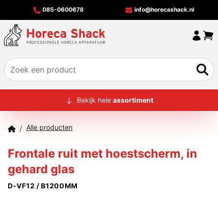
085-0600678
info@horecashack.nl
HOME
Bekijk hele
assortiment
ALLE PRODUCTEN
Alle producten
/
OVER ONS
Frontale ruit met hoestscherm, in
MERKEN
gehard glas
OFFERTECHECKER
D-VF12 / B1200MM
CONTACT