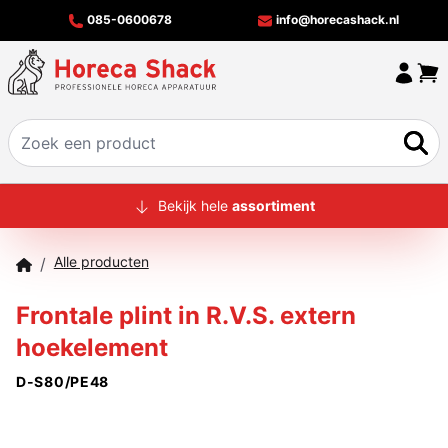
085-0600678
info@horecashack.nl
HOME
Bekijk hele
assortiment
ALLE PRODUCTEN
Alle producten
/
OVER ONS
Frontale plint in R.V.S. extern
MERKEN
hoekelement
OFFERTECHECKER
D-S80/PE48
CONTACT