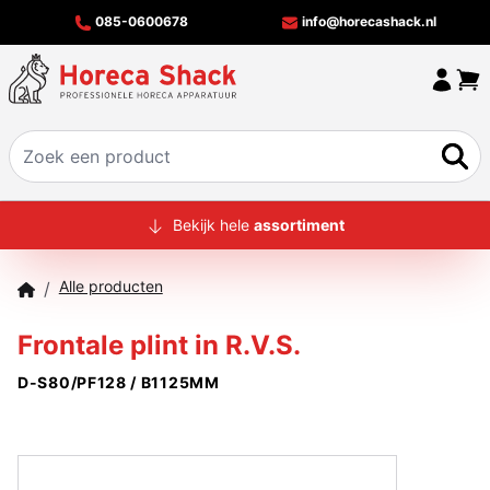
085-0600678
info@horecashack.nl
HOME
Bekijk hele
assortiment
ALLE PRODUCTEN
Alle producten
/
OVER ONS
Frontale plint in R.V.S.
MERKEN
D-S80/PF128 / B1125MM
OFFERTECHECKER
CONTACT