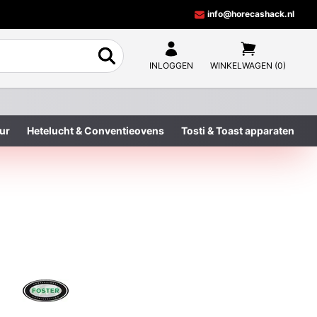
info@horecashack.nl
INLOGGEN
WINKELWAGEN (0)
ur
Hetelucht & Conventieovens
Tosti & Toast apparaten