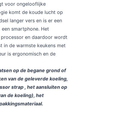
t voor ongelooflijke
ogie komt de koude lucht op
dsel langer vers en is er een
et een smartphone. Het
e processor en daardoor wordt
st in de warmste keukens met
eur is ergonomisch en de
laatsen op de begane grond of
kken van de geleverde koeling,
sor strap , het aansluiten op
an de koeling), het
pakkingsmateriaal.