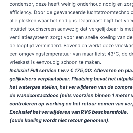
condensor, deze heeft weinig onderhoud nodig en zorg
efficiency. Door de geavanceerde luchtstroomtechnol
alle plekken waar het nodig is. Daarnaast blijft het voe
intuïtief touchscreen aanwezig dat vergelijkbaar is m
ventilatiesysteem zorgt voor een snelle koeling van d
de looptijd verminderd. Bovendien werkt deze vrieska
een omgevingstemperatuur van maar liefst 43°C, de d
vrieskast is eenvoudig schoon te maken.
Inclusief Full service t.w.v € 175,00: Afleveren en p
gelijkvloers verplaatsbaar. Plaatsing bevat het uitpa
het waterpas stellen, het verwijderen van de compres
de wandcontactdoos (mits voorzien binnen 1 meter v
controleren op werking en het retour nemen van ver
E
xclusief
het verwijderen van RVS beschermfolie
.
(oude koeling wordt niet retour
genomen).