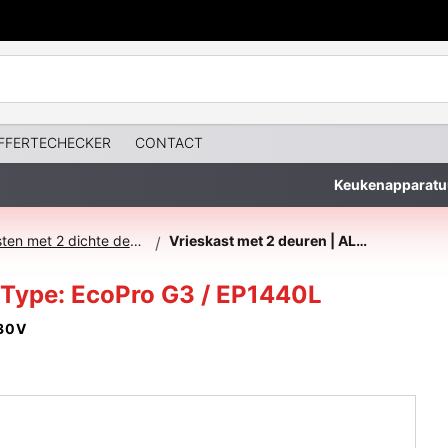
FFERTECHECKER
CONTACT
Keukenapparatu
Vrieskasten met 2 dichte deuren
Vrieskast met 2 deuren | ALL RVS | Type: EcoPro G3 / EP1440L
/
| Type: EcoPro G3 / EP1440L
30V