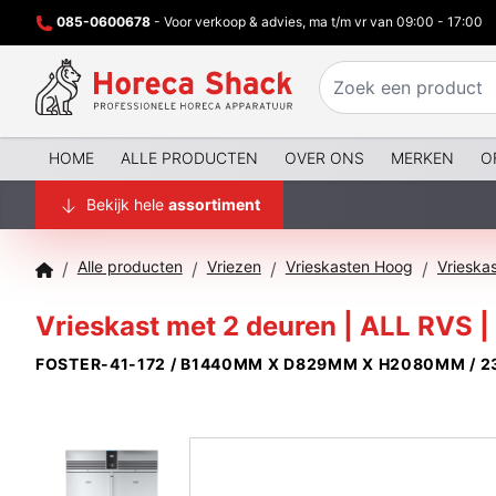
085-0600678
- Voor verkoop & advies, ma t/m vr van 09:00 - 17:00
HOME
ALLE PRODUCTEN
OVER ONS
MERKEN
O
Bekijk hele
assortiment
Alle producten
Vriezen
Vrieskasten Hoog
/
/
/
/
Vrieskast met 2 deuren | ALL RVS 
FOSTER-41-172 / B1440MM X D829MM X H2080MM / 2