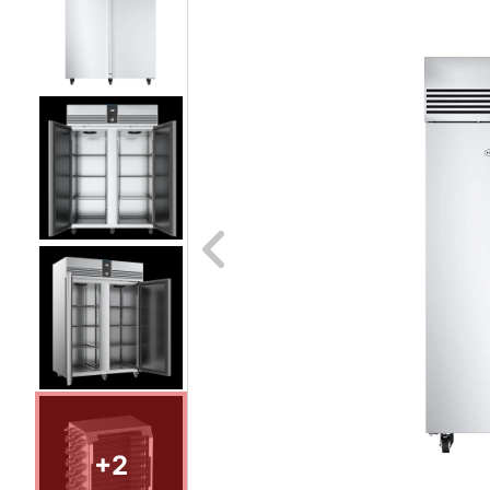
Naar vori
+2