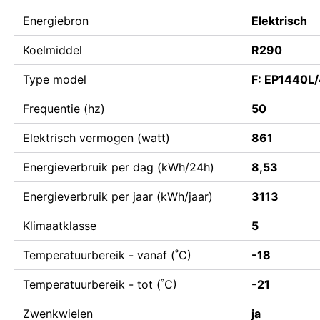
Energiebron
Elektrisch
Koelmiddel
R290
Type model
F: EP1440L
Frequentie (hz)
50
Elektrisch vermogen (watt)
861
Energieverbruik per dag (kWh/24h)
8,53
Energieverbruik per jaar (kWh/jaar)
3113
Klimaatklasse
5
Temperatuurbereik - vanaf (˚C)
-18
Temperatuurbereik - tot (˚C)
-21
Zwenkwielen
ja