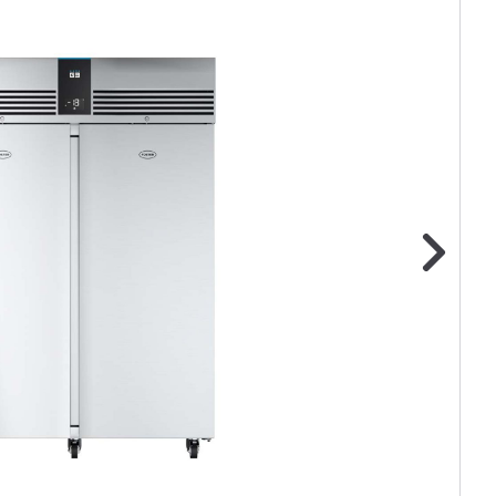
ge foto
N