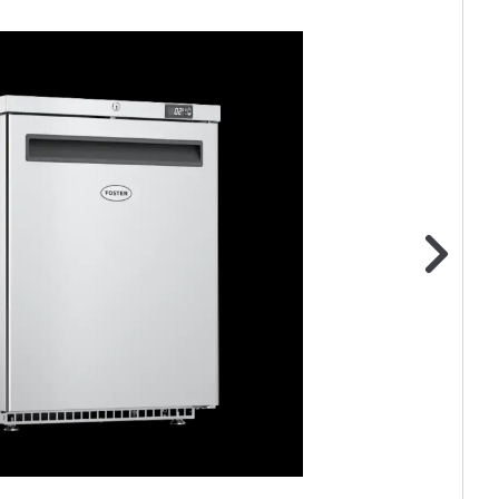
ge foto
N