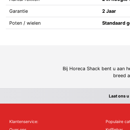
Garantie
2 Jaar
Poten / wielen
Standaard g
Bij Horeca Shack bent u aan he
breed a
Laat ons u
Klantenservice:
Populaire ca
Over ons
Koffiebar