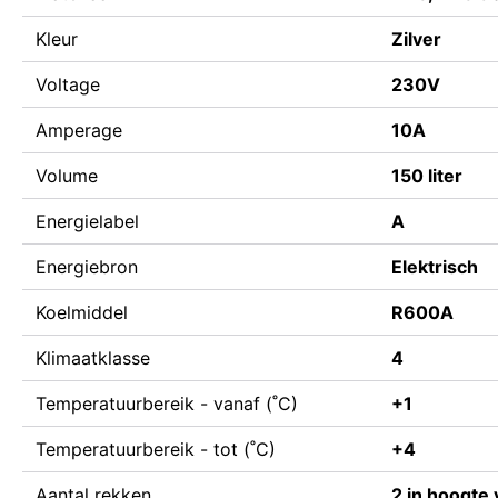
Kleur
Zilver
Voltage
230V
Amperage
10A
Volume
150 liter
Energielabel
A
Energiebron
Elektrisch
Koelmiddel
R600A
Klimaatklasse
4
Temperatuurbereik - vanaf (˚C)
+1
Temperatuurbereik - tot (˚C)
+4
Aantal rekken
2 in hoogte 