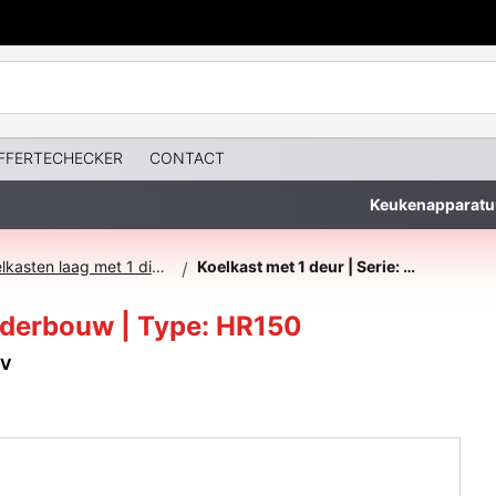
FFERTECHECKER
CONTACT
Keukenapparatu
Barkoelkasten laag met 1 dichte deur
Koelkast met 1 deur | Serie: laag/onderbouw | Type: HR150
/
onderbouw | Type: HR150
0V