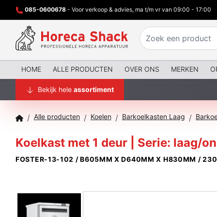
085-0600678
- Voor verkoop & advies, ma t/m vr van 09:00 - 17:00
HOME
ALLE PRODUCTEN
OVER ONS
MERKEN
O
Bekijk hele
assortiment
Alle producten
Koelen
Barkoelkasten Laag
/
/
/
/
Koelkast met 1 deur | Serie: laag/
FOSTER-13-102 / B605MM X D640MM X H830MM / 23