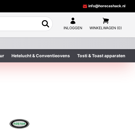
info@horecashack.nl
INLOGGEN
WINKELWAGEN (0)
ur
Hetelucht & Conventieovens
Tosti & Toast apparaten