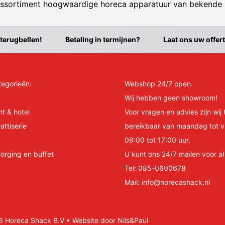
ssortiment hoogwaardige horeca apparatuur van bekende
 terugbellen!
Betaling in termijnen?
Laat ons uw offer
tegorieën:
Webshop 24/7 open.
Wij hebben geen showroom!
nt & hotel
Voor vragen en advies zijn wij 
attiserie
bereikbaar van maandag tot v
09:00 tot 17:00 uur.
orging en buffet
U kunt ons 24/7 mailen voor a
Tel:
085-0600678
Mail:
info@horecashack.nl
Horeca Shack B.V • Website door Nils&Paul