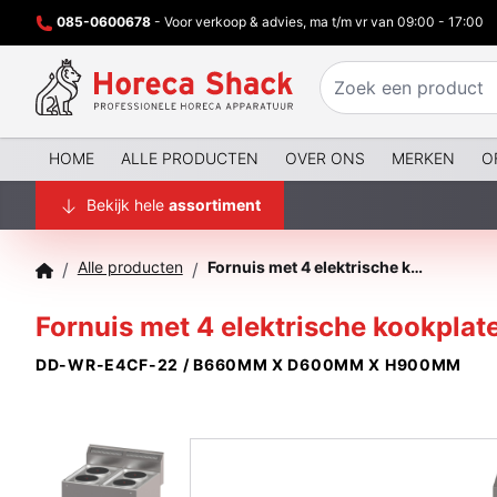
085-0600678
- Voor verkoop & advies, ma t/m vr van 09:00 - 17:00
HOME
ALLE PRODUCTEN
OVER ONS
MERKEN
O
Bekijk hele
assortiment
Alle producten
Fornuis met 4 elektrische kookplaten op conventieoven GN1/1
/
/
Fornuis met 4 elektrische kookpla
DD-WR-E4CF-22 / B660MM X D600MM X H900MM