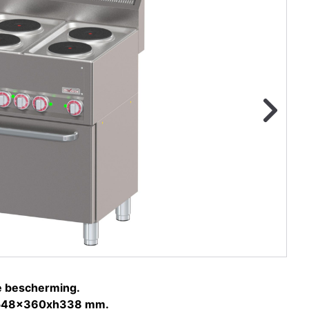
ge foto
N
he bescherming.
t: 548x360xh338 mm.