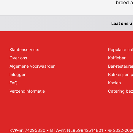
breed a
Laat ons u
Klantenservice:
Populaire ca
Over ons
Koffiebar
Algemene voorwaarden
Bar-restaura
Inloggen
Bakkerij en p
FAQ
Koelen
Verzendinformatie
Catering bez
KVK-nr: 74295330 • BTW-nr: NL859842514B01 • © 2022-2026 