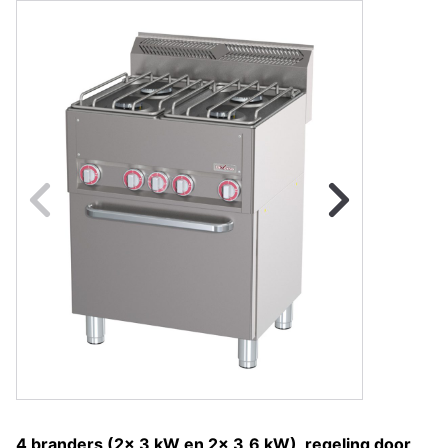
Naar vorige fot
Na
4 branders (2x 3 kW en 2x 3,6 kW), regeling door