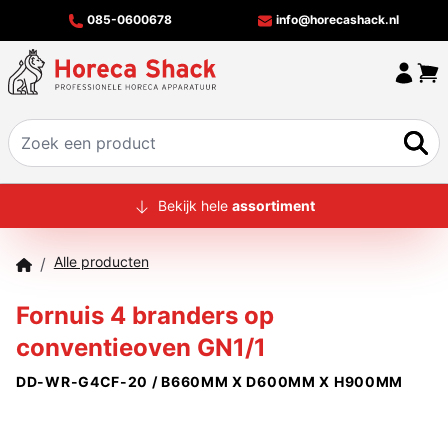
085-0600678
info@horecashack.nl
HOME
Bekijk hele
assortiment
ALLE PRODUCTEN
Alle producten
/
OVER ONS
Fornuis 4 branders op
MERKEN
conventieoven GN1/1
OFFERTECHECKER
DD-WR-G4CF-20 / B660MM X D600MM X H900MM
CONTACT