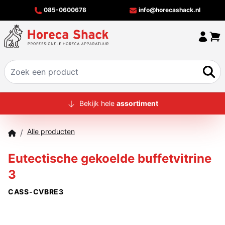
085-0600678
info@horecashack.nl
HOME
Bekijk hele
assortiment
ALLE PRODUCTEN
Alle producten
/
OVER ONS
Eutectische gekoelde buffetvitrine
MERKEN
3
OFFERTECHECKER
CASS-CVBRE3
CONTACT