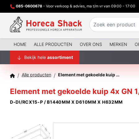
085-0600678
- Voor verkoop & advies, ma t/m vr van 09:00 - 17:00
HOME
ALLE PRODUCTEN
OVER ONS
MERKEN
O
Bekijk hele
assortiment
Alle producten
Element met gekoelde kuip 4x GN 1/1
/
/
Element met gekoelde kuip 4x GN 1
D-DI/RCX15-P / B1440MM X D610MM X H632MM