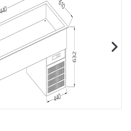
ge foto
N