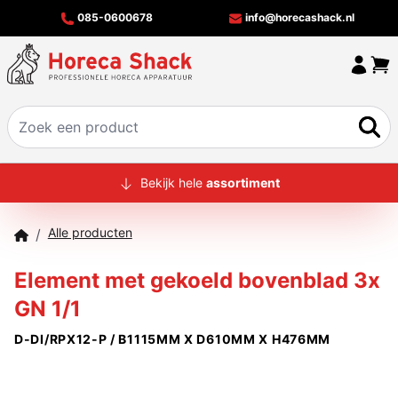
085-0600678
info@horecashack.nl
HOME
Bekijk hele
assortiment
ALLE PRODUCTEN
Alle producten
/
OVER ONS
Element met gekoeld bovenblad 3x
MERKEN
GN 1/1
OFFERTECHECKER
D-DI/RPX12-P / B1115MM X D610MM X H476MM
CONTACT