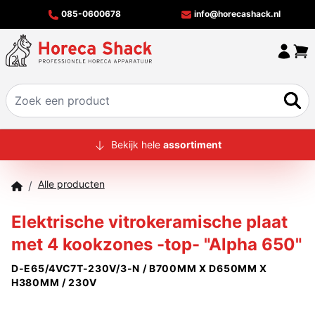
085-0600678
info@horecashack.nl
HOME
Bekijk hele
assortiment
ALLE PRODUCTEN
Alle producten
/
OVER ONS
Elektrische vitrokeramische plaat
MERKEN
met 4 kookzones -top- "Alpha 650"
OFFERTECHECKER
D-E65/4VC7T-230V/3-N / B700MM X D650MM X
CONTACT
H380MM / 230V