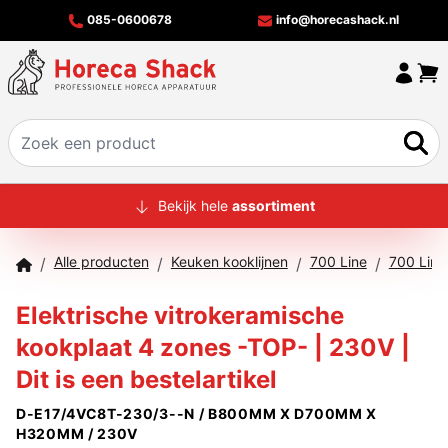
085-0600678
info@horecashack.nl
HOME
Bekijk hele
assortiment
ALLE PRODUCTEN
Alle producten
Keuken kooklijnen
700 Line
700 Lin
/
/
/
/
OVER ONS
Elektrische vitrokeramische
MERKEN
kookplaat 4 zones -TOP- | 230V |
OFFERTECHECKER
Dit is een bestelartikel
CONTACT
D-E17/4VC8T-230/3--N / B800MM X D700MM X
H320MM / 230V