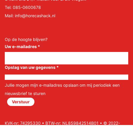
Tel:
085-0600678
Mail:
info@horecashack.nl
Op de hoogte blijven?
Uw e-mailadres
*
Opslag van uw gegevens
*
Jullie mogen mijn e-mailadres opslaan om mij periodiek een
nieuwsbrief te sturen
Verstuur
KVK-nr: 74295330 • BTW-nr: NL859842514B01 • © 2022-
2026 Horeca Shack B.V • Website door Nils&Paul