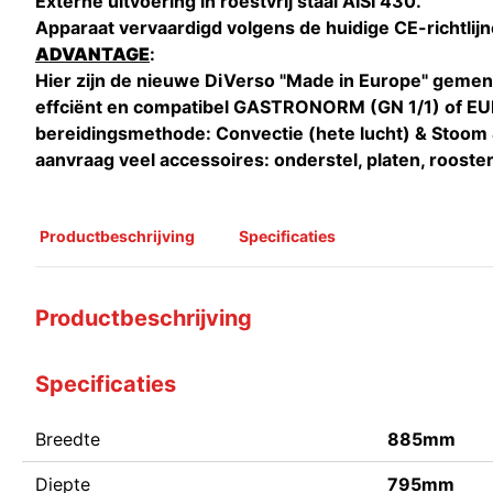
Externe uitvoering in roestvrij staal AISI 430.
Apparaat vervaardigd volgens de huidige CE-richtlijn
ADVANTAGE
:
Hier zijn de nieuwe DiVerso "Made in Europe" geme
effciënt en compatibel GASTRONORM (GN 1/1) of E
bereidingsmethode: Convectie (hete lucht) & Stoo
aanvraag veel accessoires: onderstel, platen, rooster
Productbeschrijving
Specificaties
Productbeschrijving
Specificaties
Breedte
885mm
Diepte
795mm