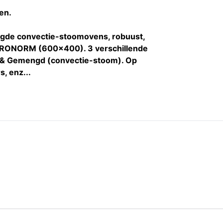
en.
ngde convectie-stoomovens, robuust,
URONORM (600x400). 3 verschillende
m & Gemengd (convectie-stoom). Op
s, enz...