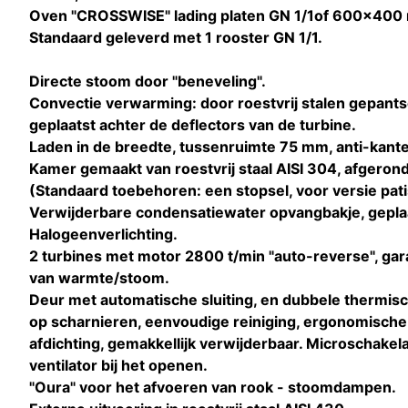
Oven "CROSSWISE" lading platen GN 1/1of 600x400
Standaard geleverd met 1 rooster GN 1/1.
Directe stoom door "beneveling".
Convectie verwarming: door roestvrij stalen gepan
geplaatst achter de deflectors van de turbine.
Laden in de breedte, tussenruimte 75 mm, anti-kante
Kamer gemaakt van roestvrij staal AISI 304, afgeron
(Standaard toebehoren: een stopsel, voor versie pati
Verwijderbare condensatiewater opvangbakje, geplaa
Halogeenverlichting.
2 turbines met motor 2800 t/min "auto-reverse", g
van warmte/stoom.
Deur met automatische sluiting, en dubbele thermis
op scharnieren, eenvoudige reiniging, ergonomisch
afdichting, gemakkellijk verwijderbaar. Microschakel
ventilator bij het openen.
"Oura" voor het afvoeren van rook - stoomdampen.