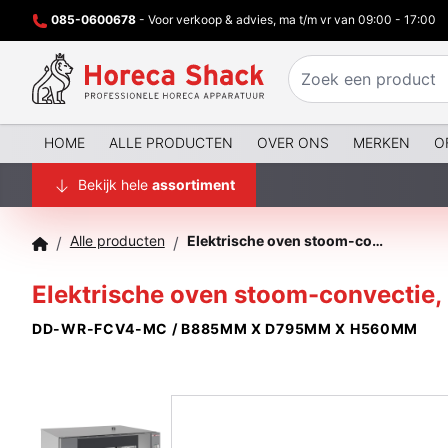
085-0600678
- Voor verkoop & advies, ma t/m vr van 09:00 - 17:00
HOME
ALLE PRODUCTEN
OVER ONS
MERKEN
O
Bekijk hele
assortiment
Alle producten
Elektrische oven stoom-convectie, 4x GN 1/1 of 600x400 mm
/
/
Elektrische oven stoom-convectie
DD-WR-FCV4-MC / B885MM X D795MM X H560MM