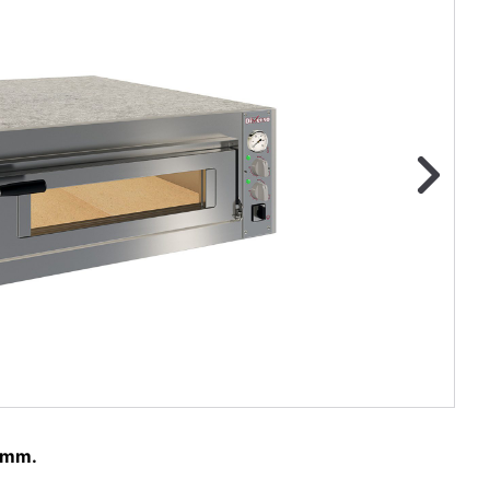
ge foto
N
 mm.