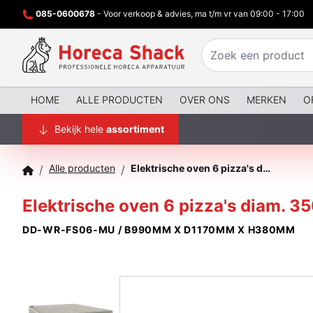
085-0600678
- Voor verkoop & advies, ma t/m vr van 09:00 - 17:00
HOME
ALLE PRODUCTEN
OVER ONS
MERKEN
O
Bekijk hele
assortiment
Alle producten
Elektrische oven 6 pizza's diam. 350mm, 1 kamer
/
/
Elektrische oven 6 pizza's diam. 
DD-WR-FS06-MU / B990MM X D1170MM X H380MM