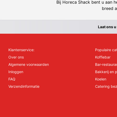
Bij Horeca Shack bent u aan he
breed a
Laat ons u
Klantenservice:
Populaire ca
Over ons
Koffiebar
Algemene voorwaarden
Bar-restaura
Inloggen
Bakkerij en p
FAQ
Koelen
Verzendinformatie
Catering bez