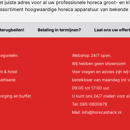
t juiste adres voor al uw professionele horeca groot- en kl
ssortiment hoogwaardige horeca apparatuur van bekende
 terugbellen!
Betaling in termijnen?
Laat ons uw offer
tegorieën:
Webshop 24/7 open.
Wij hebben geen showroom!
nt & hotel
Voor vragen en advies zijn wij 
attiserie
bereikbaar van maandag tot v
09:00 tot 17:00 uur.
orging en buffet
U kunt ons 24/7 mailen voor a
Tel:
085-0600678
Mail:
info@horecashack.nl