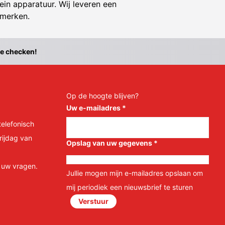
ein apparatuur. Wij leveren een
 merken.
te checken!
Op de hoogte blijven?
Uw e-mailadres
*
telefonisch
rijdag van
Opslag van uw gegevens
*
l uw vragen.
Jullie mogen mijn e-mailadres opslaan om
mij periodiek een nieuwsbrief te sturen
Verstuur