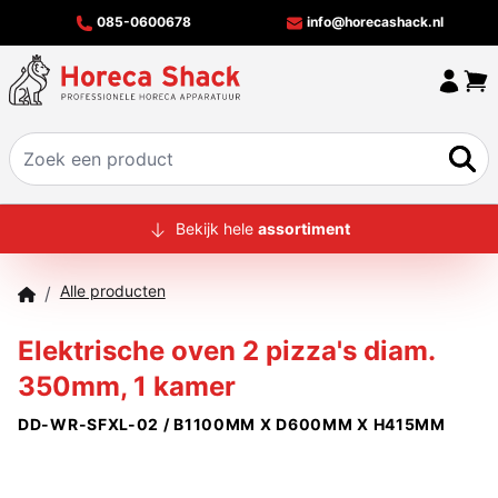
085-0600678
info@horecashack.nl
HOME
Bekijk hele
assortiment
ALLE PRODUCTEN
Alle producten
/
OVER ONS
Elektrische oven 2 pizza's diam.
MERKEN
350mm, 1 kamer
OFFERTECHECKER
DD-WR-SFXL-02 / B1100MM X D600MM X H415MM
CONTACT