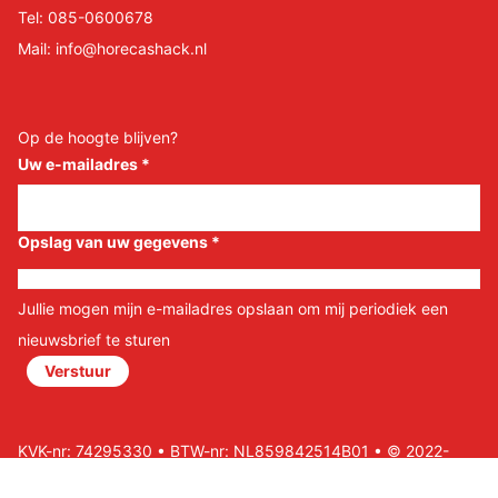
Tel:
085-0600678
Mail:
info@horecashack.nl
Op de hoogte blijven?
Uw e-mailadres
*
Opslag van uw gegevens
*
Jullie mogen mijn e-mailadres opslaan om mij periodiek een
nieuwsbrief te sturen
Verstuur
KVK-nr: 74295330 • BTW-nr: NL859842514B01 • © 2022-
2026 Horeca Shack B.V • Website door Nils&Paul