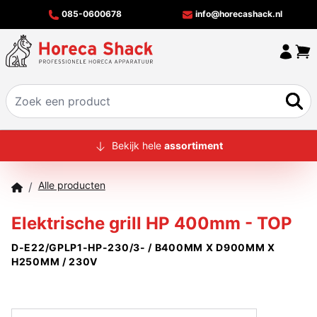
085-0600678
info@horecashack.nl
HOME
Bekijk hele
assortiment
ALLE PRODUCTEN
Alle producten
/
OVER ONS
Elektrische grill HP 400mm - TOP
MERKEN
D-E22/GPLP1-HP-230/3- / B400MM X D900MM X
OFFERTECHECKER
H250MM / 230V
CONTACT