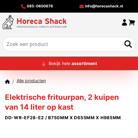
085-0600678
info@horecashack.nl
HOME
Bekijk hele
assortiment
ALLE PRODUCTEN
Alle producten
/
OVER ONS
Elektrische frituurpan, 2 kuipen
MERKEN
van 14 liter op kast
OFFERTECHECKER
DD-WR-EF28-E2 / B750MM X D655MM X H985MM
CONTACT