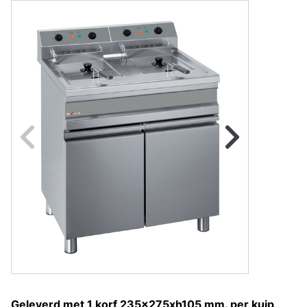
Naar vorige fot
Na
Geleverd met 1 korf 235x275xh105 mm. per kuip,