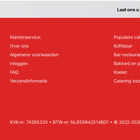
Laat ons u
Klantenservice:
Populaire ca
Over ons
Koffiebar
Algemene voorwaarden
Bar-restaura
Inloggen
Bakkerij en p
FAQ
Koelen
Verzendinformatie
Catering bez
KVK-nr: 74295330 • BTW-nr: NL859842514B01 • © 2022-2026 