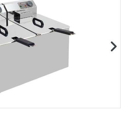
ge foto
N