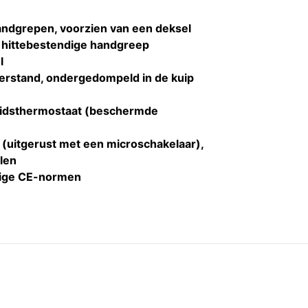
handgrepen, voorzien van een deksel
t hittebestendige handgreep
l
rstand, ondergedompeld in de kuip
heidsthermostaat (beschermde
(uitgerust met een microschakelaar),
len
dige CE-normen