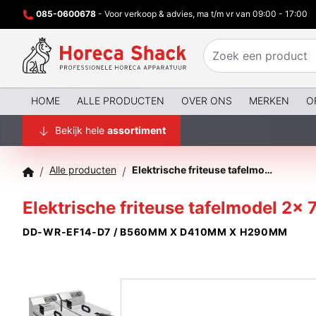
085-0600678
- Voor verkoop & advies, ma t/m vr van 09:00 - 17:00
HOME
ALLE PRODUCTEN
OVER ONS
MERKEN
O
Bekijk hele
assortiment
Alle producten
Elektrische friteuse tafelmodel 2x 7 liter
/
/
Elektrische friteuse tafelmodel 2x 7 
DD-WR-EF14-D7 / B560MM X D410MM X H290MM