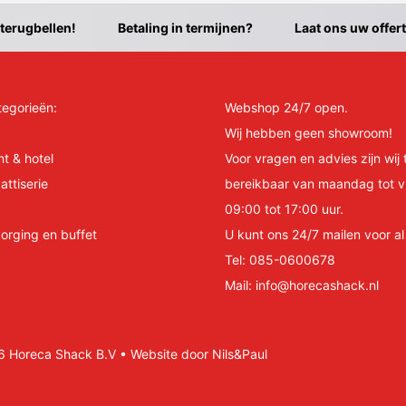
 terugbellen!
Betaling in termijnen?
Laat ons uw offer
tegorieën:
Webshop 24/7 open.
Wij hebben geen showroom!
nt & hotel
Voor vragen en advies zijn wij 
attiserie
bereikbaar van maandag tot v
09:00 tot 17:00 uur.
orging en buffet
U kunt ons 24/7 mailen voor a
Tel:
085-0600678
Mail:
info@horecashack.nl
Horeca Shack B.V • Website door Nils&Paul