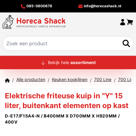
085-0600678
info@horecashack.nl
HOME
Bekijk hele
assortiment
ALLE PRODUCTEN
Alle producten
Keuken kooklijnen
700 Line
700 Lin
/
/
/
/
OVER ONS
Elektrische friteuse kuip in "Y" 15
MERKEN
liter, buitenkant elementen op kast
OFFERTECHECKER
D-E17/F15A4-N / B400MM X D700MM X H920MM /
CONTACT
400V