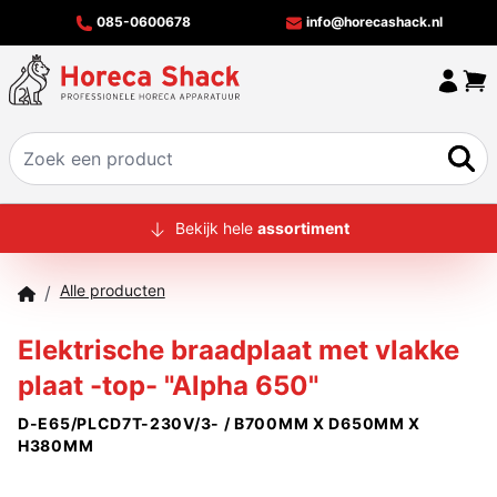
085-0600678
info@horecashack.nl
HOME
Bekijk hele
assortiment
ALLE PRODUCTEN
Alle producten
/
OVER ONS
Elektrische braadplaat met vlakke
MERKEN
plaat -top- "Alpha 650"
OFFERTECHECKER
D-E65/PLCD7T-230V/3- / B700MM X D650MM X
CONTACT
H380MM