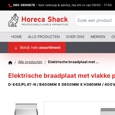
085-0600678
- Voor verkoop & advies, ma t/m vr van 09:00 - 17:00
HOME
ALLE PRODUCTEN
OVER ONS
MERKEN
O
Bekijk hele
assortiment
Alle producten
Elektrische braadplaat met vlakke plaat -Top-
/
/
Elektrische braadplaat met vlakke p
D-E65/PL4T-N / B400MM X D650MM X H380MM / 400