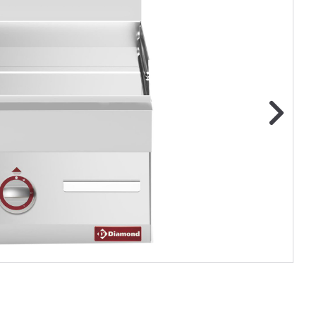
ge foto
N