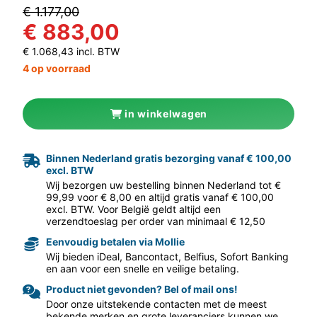
€ 1.177,00
€ 883,00
€ 1.068,43 incl. BTW
4 op voorraad
in winkelwagen
aar volgende f
Binnen Nederland gratis bezorging vanaf € 100,00
excl. BTW
Wij bezorgen uw bestelling binnen Nederland tot €
99,99 voor € 8,00 en altijd gratis vanaf € 100,00
excl. BTW. Voor België geldt altijd een
verzendtoeslag per order van minimaal € 12,50
Eenvoudig betalen via Mollie
Wij bieden iDeal, Bancontact, Belfius, Sofort Banking
en aan voor een snelle en veilige betaling.
Product niet gevonden? Bel of mail ons!
Door onze uitstekende contacten met de meest
bekende merken en grote leveranciers kunnen we