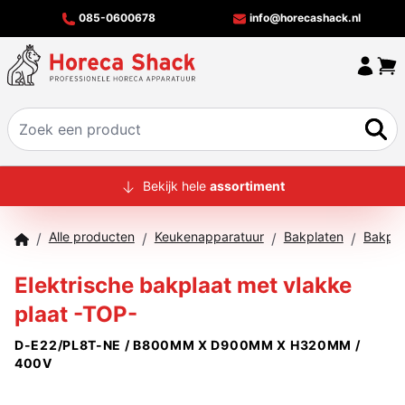
085-0600678
info@horecashack.nl
HOME
Bekijk hele
assortiment
ALLE PRODUCTEN
Alle producten
Keukenapparatuur
Bakplaten
Bakpla
/
/
/
/
OVER ONS
Elektrische bakplaat met vlakke
MERKEN
plaat -TOP-
OFFERTECHECKER
D-E22/PL8T-NE / B800MM X D900MM X H320MM /
CONTACT
400V