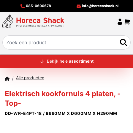
085-0600678
info@horecashack.nl
HOME
Bekijk hele
assortiment
ALLE PRODUCTEN
Alle producten
/
OVER ONS
Elektrisch kookfornuis 4 platen, -
MERKEN
Top-
OFFERTECHECKER
DD-WR-E4PT-18 / B660MM X D600MM X H290MM
CONTACT