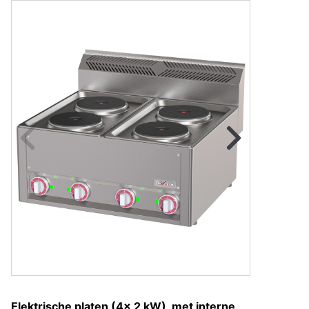
Naar vorige fot
Na
Elektrische platen (4x 2 kW), met interne