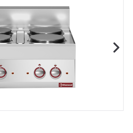
ge foto
N