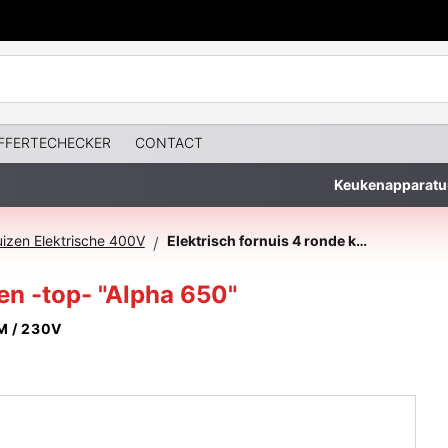
FFERTECHECKER
CONTACT
Keukenapparatu
uizen Elektrische 400V
Elektrisch fornuis 4 ronde kookplaten -top- "Alpha 650"
/
en -top- "Alpha 650"
 / 230V