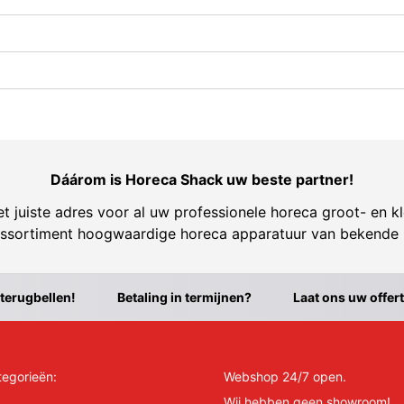
Dáárom is Horeca Shack uw beste partner!
t juiste adres voor al uw professionele horeca groot- en kl
ssortiment hoogwaardige horeca apparatuur van bekende
 terugbellen!
Betaling in termijnen?
Laat ons uw offer
tegorieën:
Webshop 24/7 open.
Wij hebben geen showroom!