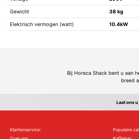
Gewicht
38 kg
Elektrisch vermogen (watt)
10.4kW
Bij Horeca Shack bent u aan he
breed a
Laat ons u
Klantenservice:
Populaire ca
Over ons
Koffiebar