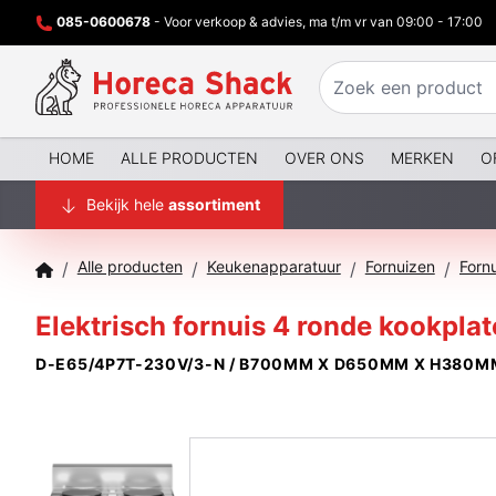
085-0600678
- Voor verkoop & advies, ma t/m vr van 09:00 - 17:00
HOME
ALLE PRODUCTEN
OVER ONS
MERKEN
O
Bekijk hele
assortiment
Alle producten
Keukenapparatuur
Fornuizen
Forn
/
/
/
/
Elektrisch fornuis 4 ronde kookplat
D-E65/4P7T-230V/3-N / B700MM X D650MM X H380MM