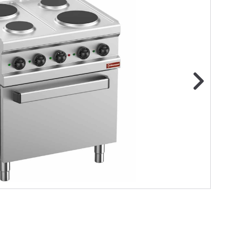
ge foto
N