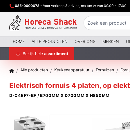
085-0600678
- Voor verkoop & advies, ma t/m vr van 09:00 - 17:00
HOME
ALLE PRODUCTEN
OVER ONS
MERKEN
O
Bekijk hele
assortiment
Alle producten
Keukenapparatuur
Fornuizen
Forn
/
/
/
/
Elektrisch fornuis 4 platen, op ele
D-C4EF7-BF / B700MM X D700MM X H850MM