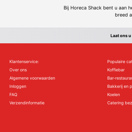
Bij Horeca Shack bent u aan he
breed a
Laat ons u
Klantenservice:
Populaire ca
Over ons
Koffiebar
Algemene voorwaarden
Bar-restaura
Inloggen
Bakkerij en p
FAQ
Koelen
Verzendinformatie
Catering bez