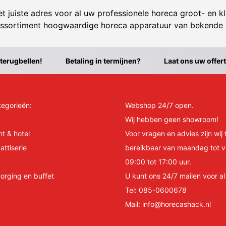
t juiste adres voor al uw professionele horeca groot- en kl
ssortiment hoogwaardige horeca apparatuur van bekende
 terugbellen!
Betaling in termijnen?
Laat ons uw offer
tegorieën:
Webshop 24/7 open.
Wij hebben geen showroom!
nt & hotel
Voor vragen en advies zijn wij 
attiserie
bereikbaar van maandag tot v
09:00 tot 17:00 uur.
orging en buffet
U kunt ons 24/7 mailen voor a
Tel:
085-0600678
Mail:
info@horecashack.nl