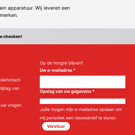
ein apparatuur. Wij leveren een
 merken.
te checken!
Op de hoogte blijven?
Uw e-mailadres
*
telefonisch
rijdag van
Opslag van uw gegevens
*
l uw vragen.
Jullie mogen mijn e-mailadres opslaan om
mij periodiek een nieuwsbrief te sturen
Verstuur