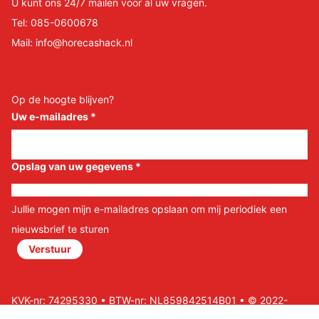
U kunt ons 24/7 mailen voor al uw vragen.
Tel:
085-0600678
Mail:
info@horecashack.nl
Op de hoogte blijven?
Uw e-mailadres
*
Opslag van uw gegevens
*
Jullie mogen mijn e-mailadres opslaan om mij periodiek een
nieuwsbrief te sturen
Verstuur
KVK-nr: 74295330 • BTW-nr: NL859842514B01 • © 2022-
2026 Horeca Shack B.V • Website door Nils&Paul