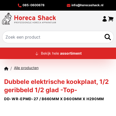
085-0600678
info@horecashack.nl
HOME
Bekijk hele
assortiment
ALLE PRODUCTEN
Alle producten
/
OVER ONS
Dubbele elektrische kookplaat, 1/2
MERKEN
geribbeld 1/2 glad -Top-
OFFERTECHECKER
DD-WR-EPMD-27 / B660MM X D600MM X H290MM
CONTACT